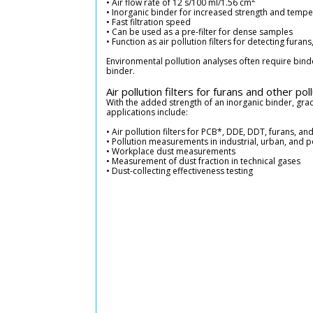
• Air flow rate of 12 s/100 ml/1.56 cm
• Inorganic binder for increased strength and tempe
• Fast filtration speed
• Can be used as a pre-filter for dense samples
• Function as air pollution filters for detecting fura
Environmental pollution analyses often require binde
binder.
Air pollution filters for furans and other pol
With the added strength of an inorganic binder, grade
applications include:
• Air pollution filters for PCB*, DDE, DDT, furans, an
• Pollution measurements in industrial, urban, and 
• Workplace dust measurements
• Measurement of dust fraction in technical gases
• Dust-collecting effectiveness testing