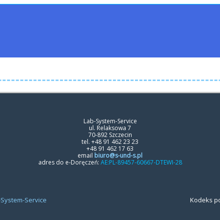
Lab-System-Service
ul. Relaksowa 7
70-892 Szczecin
tel. +48 91 462 23 23
+48 91 462 17 63
email
biuro@s-und-s.pl
adres do e-Doręczeń:
AE:PL-89457-60667-DTEWI-28
-System-Service
Kodeks p