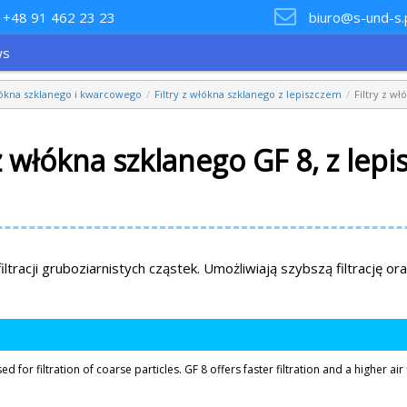
+48 91 462 23 23
biuro@s-und-s.
ws
włókna szklanego i kwarcowego
Filtry z włókna szklanego z lepiszczem
Filtry z w
 z włókna szklanego GF 8, z lep
filtracji gruboziarnistych cząstek. Umożliwiają szybszą filtrację
for filtration of coarse particles. GF 8 offers faster filtration and a higher air