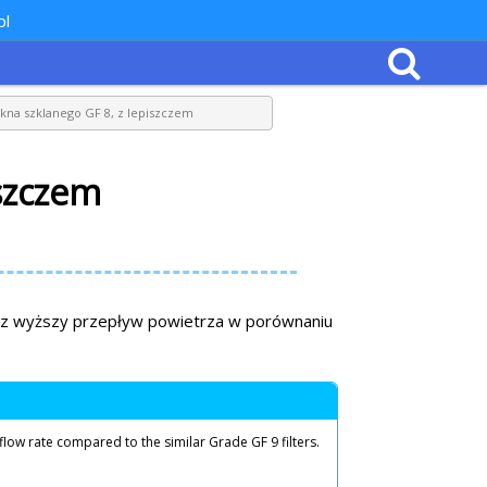
pl
łókna szklanego GF 8, z lepiszczem
iszczem
 oraz wyższy przepływ powietrza w porównaniu
 flow rate compared to the similar Grade GF 9 filters.