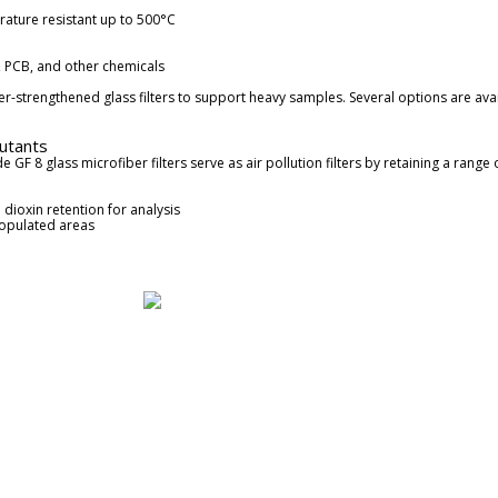
rature resistant up to 500°C
ns, PCB, and other chemicals
r-strengthened glass filters to support heavy samples. Several options are avai
lutants
 GF 8 glass microfiber filters serve as air pollution filters by retaining a rang
d dioxin retention for analysis
populated areas