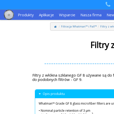
Produkty
Aplikacje
Wsparcie
Nasza firma
Ne
Filtracja Whatman™ i Pall™
Filtry z 
Filtry
Filtry z włókna szklanego GF 8 używane są do 
do podobnych filtrów - GF 9.
Opis produktu
Whatman™ Grade GF 8 glass microfiber filters are used 
• Nominal particle retention of 3 µm
2